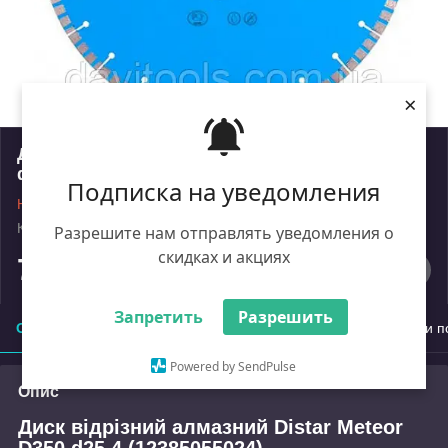
×
Диск відрізний алмазний Distar Meteor D350
d25.4 (12385055024)
Подписка на уведомления
Немає в наявності
Код: ik_2033279
Роздріб
Разрешите нам отправлять уведомления о
скидках и акциях
7 563
₴
Запретить
Разрешить
Опис
Характеристики
Доставка
Оплата
Умови п
Powered by SendPulse
Опис
Диск відрізний алмазний Distar Meteor
D350 d25.4 (12385055024)