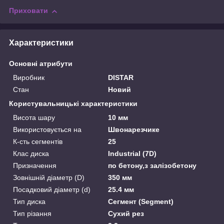
Приховати
Характеристики
Основні атрибути
Виробник
DISTAR
Стан
Новий
Користувальницькі характеристики
Висота шару
10 мм
Використовується на
Швонарезчике
К-сть сегментів
25
Клас диска
Industrial (7D)
Призначення
по бетону,з залізобетону
Зовнішній діаметр (D)
350 мм
Посадковий діаметр (d)
25.4 мм
Тип диска
Сегмент (Segment)
Тип різання
Сухий рез