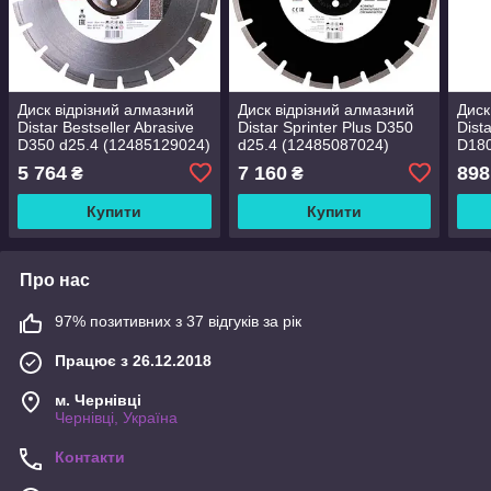
Диск відрізний алмазний
Диск відрізний алмазний
Диск
Distar Bestseller Abrasive
Distar Sprinter Plus D350
Dist
D350 d25.4 (12485129024)
d25.4 (12485087024)
D180
5 764
7 160
898
₴
₴
Купити
Купити
Про нас
97% позитивних з 37 відгуків за рік
Працює з 26.12.2018
м. Чернівці
Чернівці, Україна
Контакти