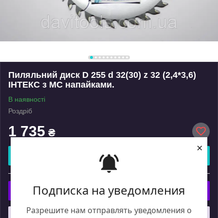
Пиляльний диск D 255 d 32(30) z 32 (2,4*3,6)
ІНТЕКС з МС напайками.
В наявності
Роздріб
1 735
₴
×
Купити
або
Подписка на уведомления
Купити з
Разрешите нам отправлять уведомления о
Що таке купити з Пром?