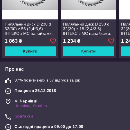
Пиляльний диск D 230 d
Пиляльний диск D 250 d
Пиля
32(30) z 56 (2,4*3,6)
32(30) z 18 (2,4*3,6)
32(3
ІНТЕКС з МС напайками.
ІНТЕКС з МС напайками.
ІНТЕ
1 863
1 234
1 2
₴
₴
Купити
Купити
Про нас
97% позитивних з 37 відгуків за рік
Працює з 26.12.2018
м. Чернівці
Чернівці, Україна
Контакти
Сьогодні працює з 09:00 до 17:00