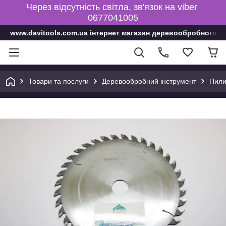
Через відсутність світла, зв'язок на viber
0677041005
www.davitools.com.ua інтернет магазин деревообробного і
Товари та послуги
Деревообробний інструмент
Пили