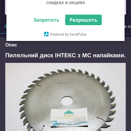
скидках и акциях
Замовлення під захистом
Запретить
Разрешить
Опис
Характеристики
Доставка
Оплата
Умови п
Powered by SendPulse
Опис
Пиляльний диск ІНТЕКС з МС напайками.