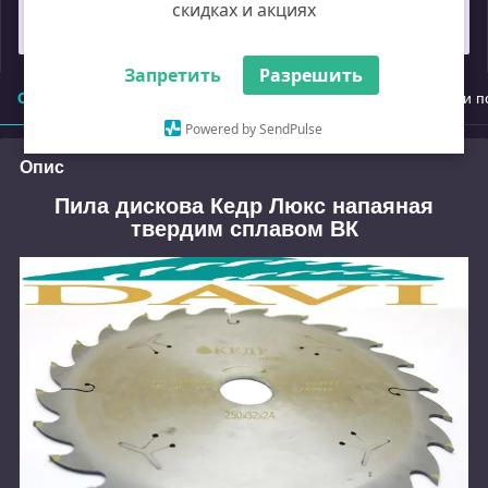
скидках и акциях
Замовлення під захистом
Запретить
Разрешить
Опис
Характеристики
Доставка
Оплата
Умови п
Powered by SendPulse
Опис
Пила дискова Кедр Люкс напаяная
твердим сплавом ВК