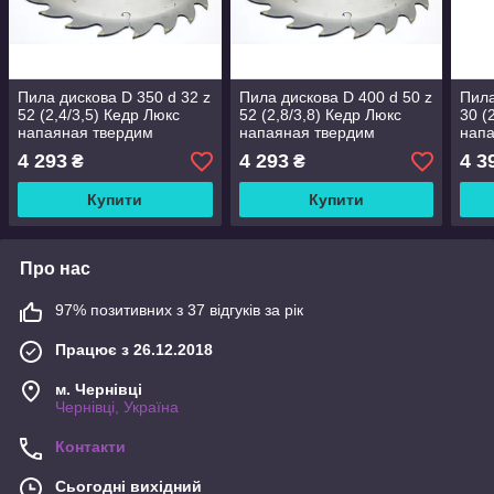
Пила дискова D 350 d 32 z
Пила дискова D 400 d 50 z
Пила
52 (2,4/3,5) Кедр Люкс
52 (2,8/3,8) Кедр Люкс
30 (
напаяная твердим
напаяная твердим
напа
сплавом ВК
сплавом ВК
спл
4 293
4 293
4 3
₴
₴
Купити
Купити
Про нас
97% позитивних з 37 відгуків за рік
Працює з 26.12.2018
м. Чернівці
Чернівці, Україна
Контакти
Сьогодні вихідний