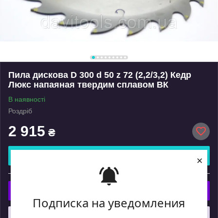
Пила дискова D 300 d 50 z 72 (2,2/3,2) Кедр
Люкс напаяная твердим сплавом ВК
В наявності
Роздріб
2 915
₴
Купити
×
або
Купити з
Подписка на уведомления
Що таке купити з Пром?