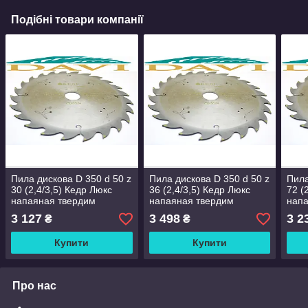
Подібні товари компанії
Пила дискова D 350 d 50 z
Пила дискова D 350 d 50 z
Пила
30 (2,4/3,5) Кедр Люкс
36 (2,4/3,5) Кедр Люкс
72 (
напаяная твердим
напаяная твердим
напа
сплавом ВК
сплавом ВК
спл
3 127
3 498
3 2
₴
₴
Купити
Купити
Про нас