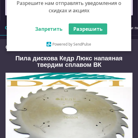
Разрешите нам отправлять уведомления о
Замовлення під захистом
скидках и акциях
Опис
Характеристики
Доставка
Оплата
Умови п
Запретить
Разрешить
Powered by SendPulse
Опис
Пила дискова Кедр Люкс напаяная
твердим сплавом ВК