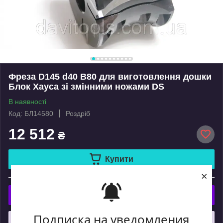
Фреза D145 d40 B80 для виготовлення дошки
Блок Хауса зі змінними ножами DS
В наявності
Код: БЛ14580
Роздріб
12 512
₴
Купити
×
або
Купити з
Подписка на уведомления
Що таке купити з Пром?