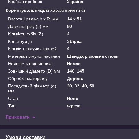
Країна виробник
Україна
Користувальницькі характеристики
Висота і радіус h x R. мм
14 х 51
Довжина різу (b) мм
80
Кількість зубів (Z)
4
Конструкція
Збірна
Кількість ріжучих граней
4
Матеріал ріжучої частини
Швидкорізальна сталь
Наявність підшипника
Немає
Зовнішній діаметр (D) мм
140, 145
Обробка матеріалу
Дерево
Посадковий діаметр (d)
30, 32, 40, 50
мм
Стан
Нове
Тип
Фреза
Приховати
Умови доставки