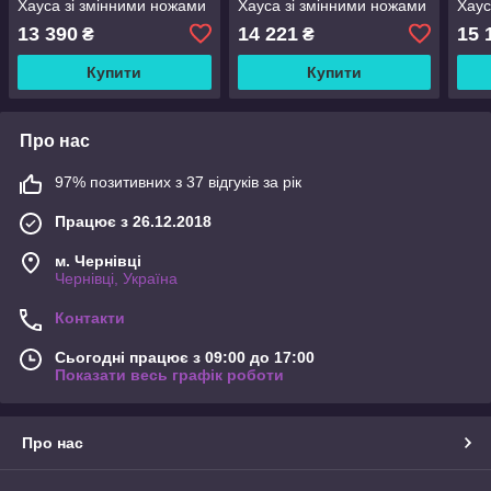
Хауса зі змінними ножами
Хауса зі змінними ножами
Хаус
DS
DS
DS
13 390
14 221
15 
₴
₴
Купити
Купити
Про нас
97% позитивних з 37 відгуків за рік
Працює з 26.12.2018
м. Чернівці
Чернівці, Україна
Контакти
Сьогодні працює з 09:00 до 17:00
Показати весь графік роботи
Про нас