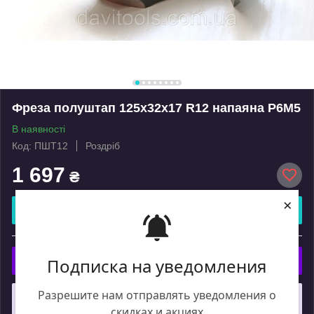
Фреза полуштап 125х32х17 R12 напаяна Р6М5
В наявності
Код: ПШТ12
Роздріб
1 697
₴
×
Купити
або
Подписка на уведомления
Купити з
Разрешите нам отправлять уведомления о
Що таке купити з Пром?
скидках и акциях