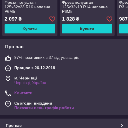
Фреза полуштап
Фреза полуштап
Фрез
125х32х23 R16 напаяна
125х32х19 R14 напаяна
R3 
Р6М5
Р6М5
2 097
1 828
987
₴
₴
Купити
Купити
Про нас
97% позитивних з 37 відгуків за рік
Працює з 26.12.2018
м. Чернівці
Чернівці, Україна
Контакти
Сьогодні вихідний
Показати весь графік роботи
Про нас