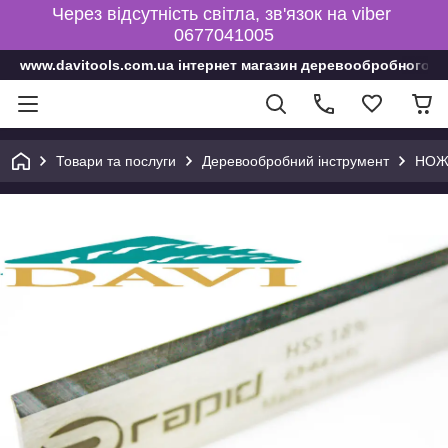
Через відсутність світла, зв'язок на viber
0677041005
www.davitools.com.ua інтернет магазин деревообробного і
Товари та послуги
Деревообробний інструмент
НОЖ