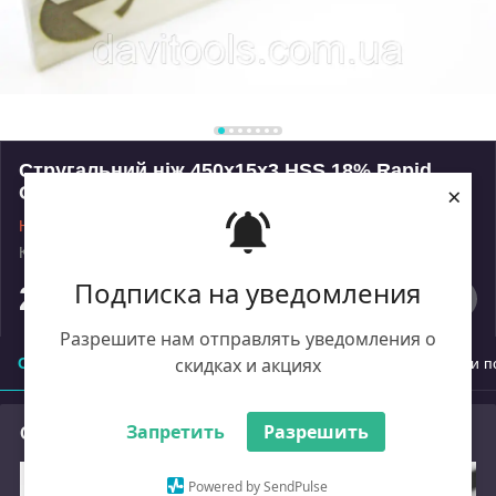
Стругальний ніж 450х15х3 HSS 18% Rapid
×
Germany
Немає в наявності
Код: 2578
Роздріб
Подписка на уведомления
2 420
₴
Разрешите нам отправлять уведомления о
скидках и акциях
Опис
Характеристики
Доставка
Оплата
Умови п
Запретить
Разрешить
Опис
Powered by SendPulse