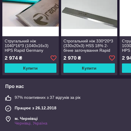
Стругальний ніж
Строгальний ніж 330*20*3
Стру
1040*16*3 (1040х16х3)
(330х20х3) HSS 18% 2-
1030
HPS Rapid Germany
бічне заточування Rapid
HPS
Germany
2 974
2 970
2 9
₴
₴
Купити
Купити
Про нас
97% позитивних з 37 відгуків за рік
Працює з 26.12.2018
м. Чернівці
Чернівці, Україна