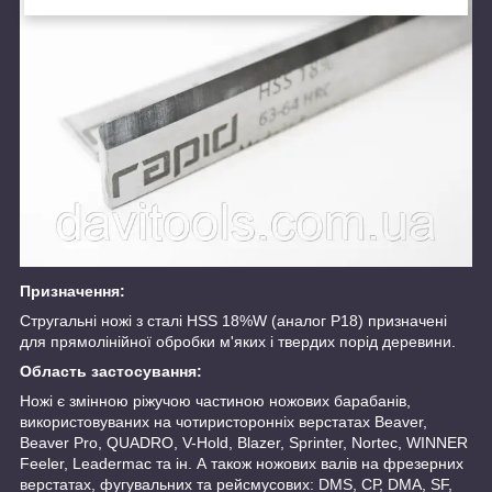
Призначення:
Стругальні ножі з сталі HSS 18%W (аналог Р18) призначені
для прямолінійної обробки м'яких і твердих порід деревини.
Область застосування:
Ножі є змінною ріжучою частиною ножових барабанів,
використовуваних на чотиристоронніх верстатах Beaver,
Beaver Pro, QUADRO, V-Hold, Blazer, Sprinter, Nortec, WINNER
Feeler, Leadermac та ін. А також ножових валів на фрезерних
верстатах, фугувальних та рейсмусових: DMS, СР, DMA, SF,