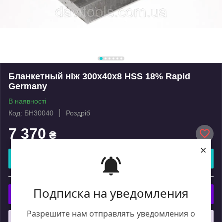
Бланкетный ніж 300х40х8 HSS 18% Rapid
Germany
В наявності
Код: БН30040
Роздріб
7 370
₴
×
Купити
або
Подписка на уведомления
Купити з
Разрешите нам отправлять уведомления о
Що таке купити з Пром?