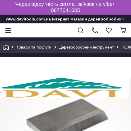
Через відсутність світла, зв'язок на viber
0677041005
www.davitools.com.ua інтернет магазин деревообробного і
Товари та послуги
Деревообробний інструмент
НОЖ