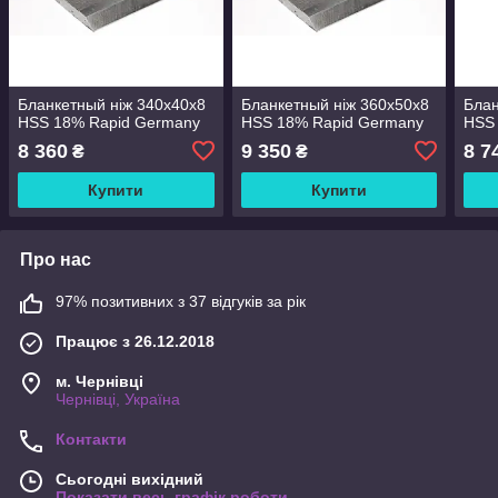
Бланкетный ніж 340х40х8
Бланкетный ніж 360х50х8
Блан
HSS 18% Rapid Germany
HSS 18% Rapid Germany
HSS
8 360
9 350
8 7
₴
₴
Купити
Купити
Про нас
97% позитивних з 37 відгуків за рік
Працює з 26.12.2018
м. Чернівці
Чернівці, Україна
Контакти
Сьогодні вихідний
Показати весь графік роботи