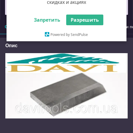
скидках и акциях
Замовлення під захистом
Запретить
Разрешить
Опис
Характеристики
Доставка
Оплата
Умови п
Powered by SendPulse
Опис