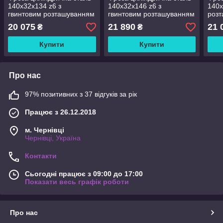
140х32х134 z6 з
140х32х146 z6 з
140х
гвинтовим розташуванням
гвинтовим розташуванням
роз
твердосплавних ножів
твердосплавних ножів
твер
20 075
21 890
21 
₴
₴
Купити
Купити
Про нас
97% позитивних з 37 відгуків за рік
Працює з 26.12.2018
м. Чернівці
Чернівці, Україна
Контакти
Сьогодні працює з 09:00 до 17:00
Показати весь графік роботи
Про нас