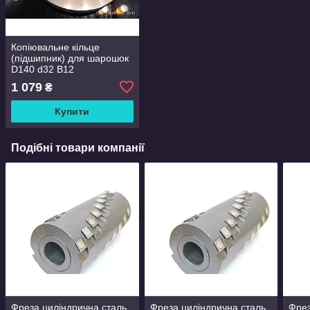
Копіювальне кільце
(підшипник) для шарошок
D140 d32 B12
1 079
₴
Купити
Подібні товари компанії
Фреза циліндрична сталь
Фреза циліндрична сталь
Фрез