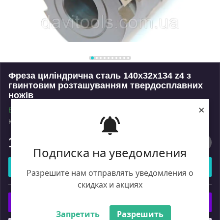
Фреза циліндрична сталь 140х32х134 z4 з
гвинтовим розташуванням твердосплавних
ножів
×
В наявності
Код: 140134
Роздріб
17 490
₴
Подписка на уведомления
Купити
Разрешите нам отправлять уведомления о
скидках и акциях
або
Купити з
Запретить
Разрешить