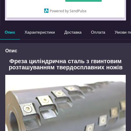
Що таке купити з Пром?
Powered by SendPulse
Замовлення під захистом
Опис
Характеристики
Доставка
Оплата
Умови п
Опис
Фреза циліндрична сталь з гвинтовим
розташуванням твердосплавних ножів