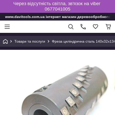
Через відсутність світла, зв'язок на viber
0677041005
www.davitools.com.ua інтернет магазин деревообробного і
Товари та послуги
Фреза циліндрична сталь 140х32х134