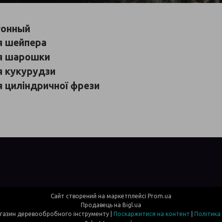
гонный
я шейпера
я шарошки
я кукурудзи
 циліндричної фрези
Сайт створений на маркетплейсі
Prom.ua
Продавець на Bigl.ua
Davi- інтернет магазин деревообробного інструменту |
Поскаржитися на контент
|
Політика