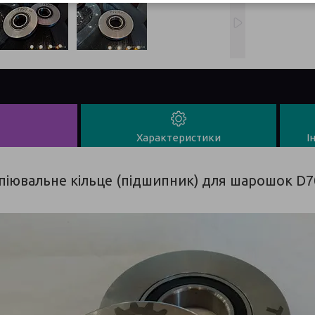
Характеристики
І
піювальне кільце (підшипник) для шарошок D7