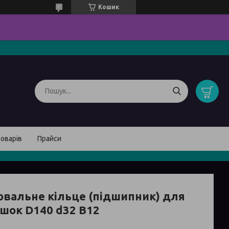
Кошик
товарів
Прайси
ювальне кільце (підшипник) для
шок D140 d32 B12