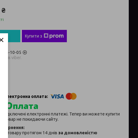
 ₴
ті
×
пити
Купити з
) 704-10-05
аров viber.
p
ії підключені електронні платежі. Тепер ви можете купити
й товар не покидаючи сайту.
ня товару протягом 14 днів
за домовленістю