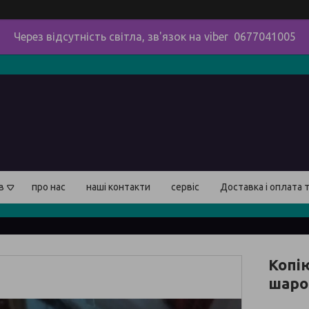
Через відсутність світла, зв'язок на viber 0677041005
в
про нас
наші контакти
сервіс
Доставка і оплата 
Копі
шаро