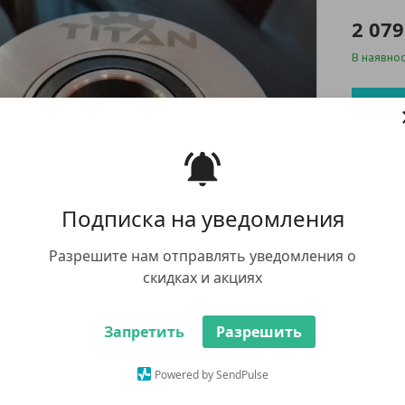
2 079
В наявнос
Ку
+380 (67
заказ тов
whatsap
Подписка на уведомления
Разрешите нам отправлять уведомления о
скидках и акциях
Запретить
Разрешить
У компан
будь-яки
Powered by SendPulse
повернен