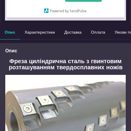
Що таке купити з Пром?
Powered by SendPulse
Замовлення під захистом
Опис
Характеристики
Доставка
Оплата
Умови п
Опис
Фреза циліндрична сталь з гвинтовим
розташуванням твердосплавних ножів