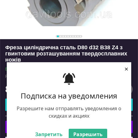
Фреза циліндрична сталь D80 d32 В38 Z4 з
гвинтовим розташуванням твердосплавних
ножів
×
В наявності
Роздріб
8 415
₴
Подписка на уведомления
Купити
Разрешите нам отправлять уведомления о
скидках и акциях
або
Купити з
Запретить
Разрешить