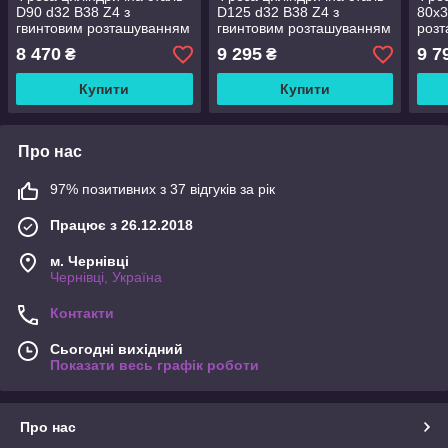
D90 d32 В38 Z4 з
D125 d32 В38 Z4 з
80х3
гвинтовим розташуванням
гвинтовим розташуванням
роз
твердосплавних ножів
твердосплавних ножів
твер
8 470
9 295
9 7
₴
₴
Купити
Купити
Про нас
97% позитивних з 37 відгуків за рік
Працює з 26.12.2018
м. Чернівці
Чернівці, Україна
Контакти
Сьогодні вихідний
Показати весь графік роботи
Про нас