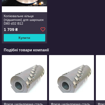
Копіювальне кільце
(підшипник) для шарошок
D80 d32 B12
1 709
₴
Купити
Подібні товари компанії
Фреза циліндрична сталь
Фреза циліндрична сталь
Фрез