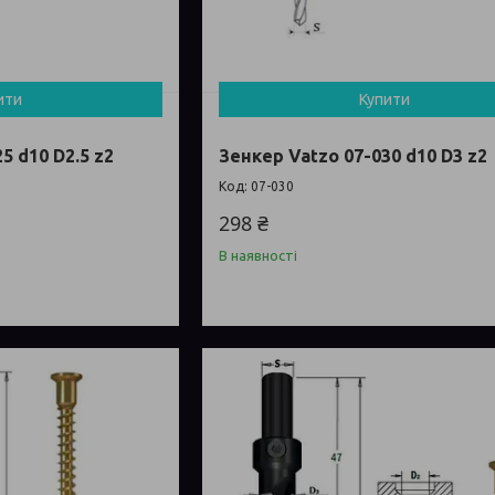
ити
Купити
5 d10 D2.5 z2
Зенкер Vatzo 07-030 d10 D3 z2
07-030
298 ₴
В наявності