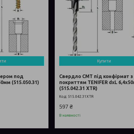
ити
Купити
кером под
Свердло СМТ під конфірмат з
0мм (515.050.31)
покриттям TENIFER dxL 6,4х5
(515.042.31 XTR)
515.042.31XTR
597 ₴
В наявності