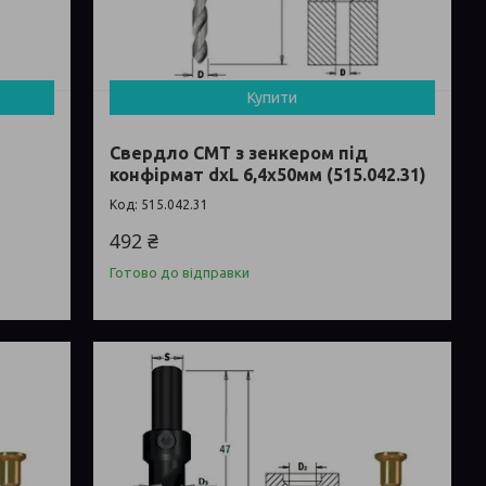
Купити
Свердло СМТ з зенкером під
конфірмат dxL 6,4х50мм (515.042.31)
515.042.31
492 ₴
Готово до відправки