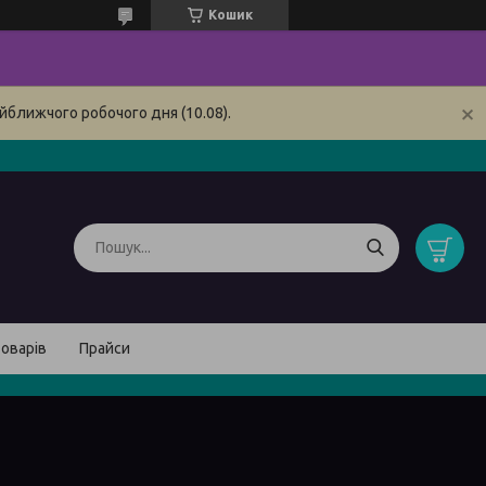
Кошик
йближчого робочого дня (10.08).
товарів
Прайси