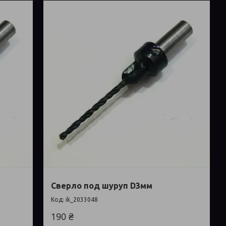
Сверло под шуруп D3мм
ik_2033048
190 ₴