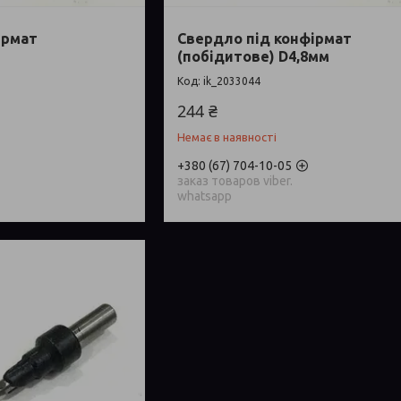
ірмат
Свердло під конфірмат
(побідитове) D4,8мм
ik_2033044
244 ₴
Немає в наявності
+380 (67) 704-10-05
заказ товаров viber.
whatsapp