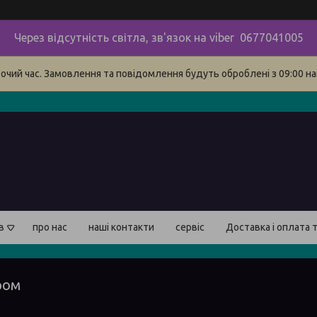
Через відсутність світла, зв'язок на viber 0677041005
бочий час. Замовлення та повідомлення будуть оброблені з 09:00 на
в
про нас
наші контакти
сервіс
Доставка і оплата 
ром