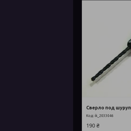
Сверло под шуруп
ik_2033046
190 ₴