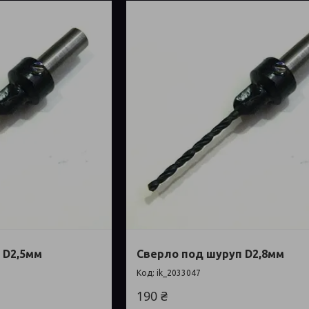
 D2,5мм
Сверло под шуруп D2,8мм
ik_2033047
190 ₴