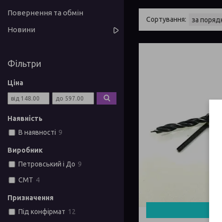
Повернення та обмін
Новини
Фільтри
Ціна
Наявність
В наявності
9
Виробник
Петровський і До
9
СМТ
4
Призначення
Куп
Під конфірмат
12