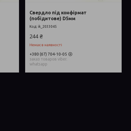
Свердло під конфірмат
(побідитове) D5мм
ik_2033045
244 ₴
Немає в наявності
+380 (67) 704-10-05
заказ товаров viber.
whatsapp