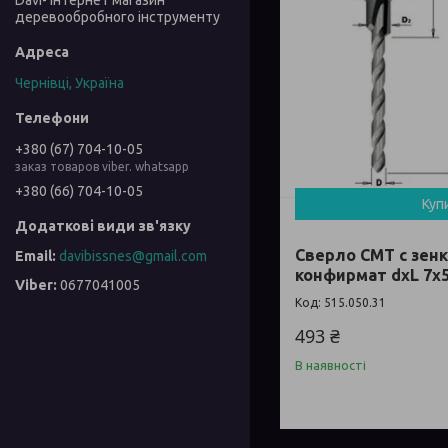
Davi- інтернет магазин
деревообробного інструменту
Чернівці, Україна
+380 (67) 704-10-05
заказ товаров viber. whatsapp
+380 (66) 704-10-05
Куп
Сверло СМТ с зен
davibissnes@gmail.com
конфирмат dxL 7x5
0677041005
515.050.31
493 ₴
В наявності