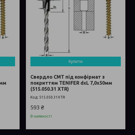
Купити
Свердло СМТ під конфірмат з
0мм
покриттям TENIFER dxL 7,0х50мм
(515.050.31 XTR)
515.050.31XTR
593 ₴
В наявності