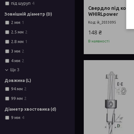
під шуруп
4
Свердло під конфі
WHIRLpower
Зовнішній діаметр (D)
2 мм
1
ik_2033095
148 ₴
2.5 мм
2
В наявності
2.8 мм
1
3 мм
2
4 мм
2
Ще 3
Довжина (L)
94 мм
2
99 мм
2
Діаметр хвостовика (d)
9 мм
4