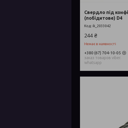
Свердло під конф
(побідитове) D4
ik_2033042
244 ₴
Немає в наявності
+380 (67) 704-10-05
заказ товаров viber.
whatsapp