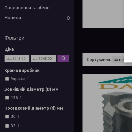
Повернення та обмін
Новини
Фільтри
Ціна
Країна виробник
Україна
1
Зовнішній діаметр (D) мм
125
1
Посадковий діаметр (d) мм
30
1
32
1