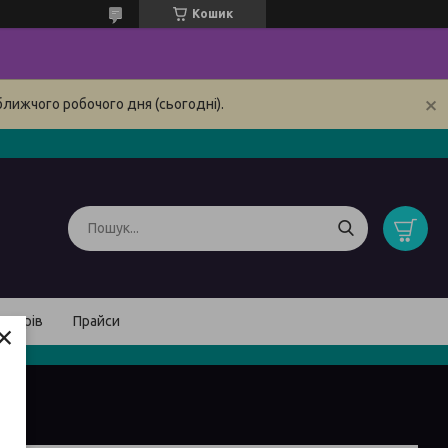
Кошик
ближчого робочого дня (сьогодні).
товарів
Прайси
×