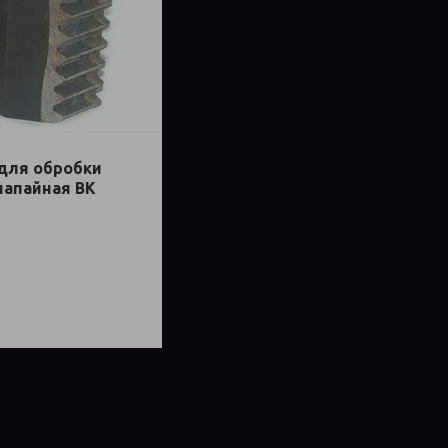
 для обробки
напайная ВК