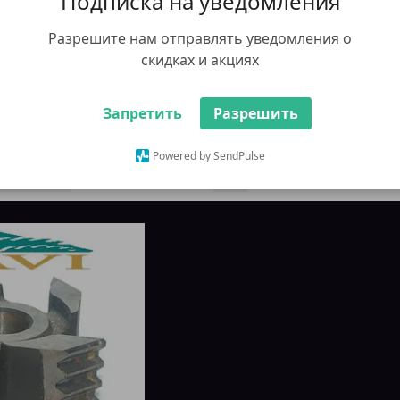
Подписка на уведомления
Разрешите нам отправлять уведомления о
виготовлення ножів під розмір
скидках и акциях
Запретить
Разрешить
Powered by SendPulse