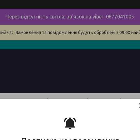
Через відсутність світла, зв'язок на viber 0677041005
очий час. Замовлення та повідомлення будуть оброблені з 09:00 най
в
про нас
наші контакти
сервіс
Доставка і оплата 
овлення повітряного паза