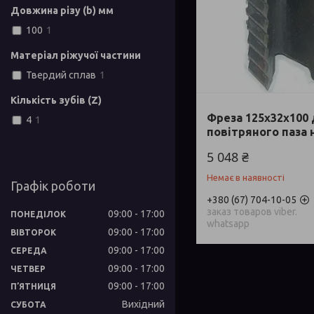
Довжина різу (b) мм
100
1
Матеріал ріжучої частини
Твердий сплав
1
Кількість зубів (Z)
Фреза 125х32х100
4
1
повітряного паза 
5 048 ₴
Немає в наявності
Графік роботи
+380 (67) 704-10-05
заказ товаров viber.
09:00
17:00
ПОНЕДІЛОК
whatsapp
09:00
17:00
ВІВТОРОК
09:00
17:00
СЕРЕДА
09:00
17:00
ЧЕТВЕР
09:00
17:00
ПʼЯТНИЦЯ
Вихідний
СУБОТА