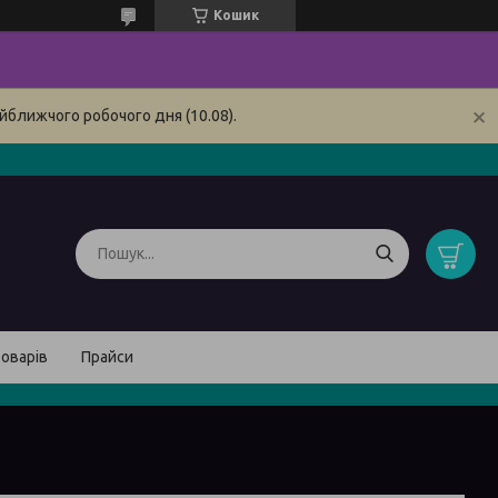
Кошик
йближчого робочого дня (10.08).
товарів
Прайси