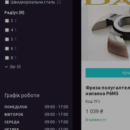
Швидкорізальна сталь
22
Радіус (R)
3
2
4
1
5
1
6
1
8
1
Ще 16
Куп
Фреза полугалтел
напаяна Р6М5
Графік роботи
ПГ5
09:00
17:00
ПОНЕДІЛОК
1 039 ₴
09:00
17:00
ВІВТОРОК
В наявності
09:00
17:00
СЕРЕДА
09:00
17:00
ЧЕТВЕР