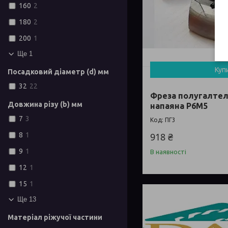
160
2
180
2
200
1
Ще 1
Куп
Посадковий діаметр (d) мм
32
22
Фреза полугалтел
Довжина різу (b) мм
напаяна Р6М5
7
3
ПГ3
918 ₴
8
1
9
1
В наявності
12
1
15
1
Ще 13
Матеріал ріжучої частини