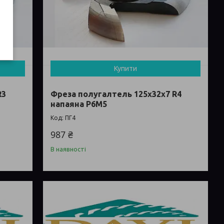
Купити
R3
Фреза полугалтель 125х32х7 R4
напаяна Р6М5
ПГ4
987 ₴
В наявності