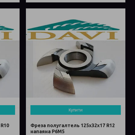
Купити
 R10
Фреза полугалтель 125х32х17 R12
напаяна Р6М5