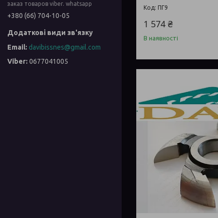
заказ товаров viber. whatsapp
ПГ9
+380 (66) 704-10-05
1 574 ₴
В наявності
davibissnes@gmail.com
0677041005