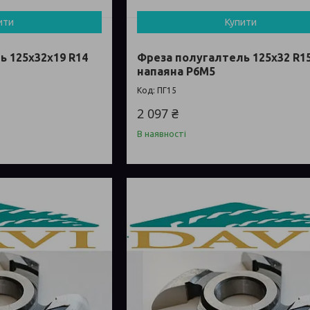
ити
Купити
ь 125х32х19 R14
Фреза полугалтель 125х32 R1
напаяна Р6М5
ПГ15
2 097 ₴
В наявності