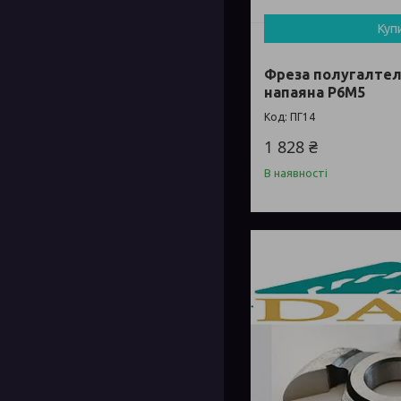
Куп
Фреза полугалтел
напаяна Р6М5
ПГ14
1 828 ₴
В наявності