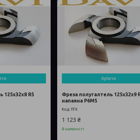
ити
Купити
ь 125х32х8 R5
Фреза полугалтель 125х32х9 
напаяна Р6М5
ПГ6
1 123 ₴
В наявності