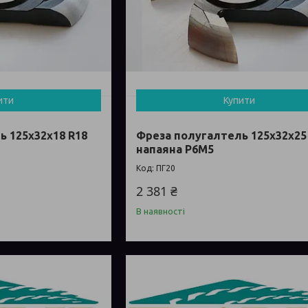
ити
Купити
ь 125х32х18 R18
Фреза полугалтель 125х32х25
напаяна Р6М5
ПГ20
2 381 ₴
В наявності