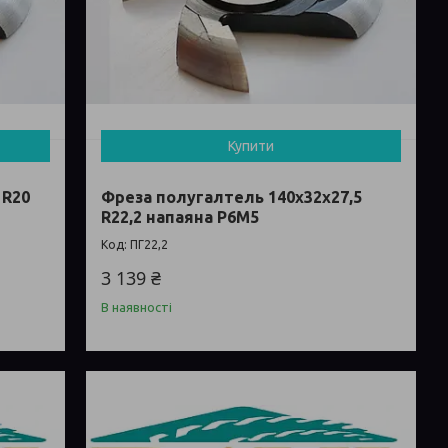
Купити
 R20
Фреза полугалтель 140х32х27,5
R22,2 напаяна Р6М5
ПГ22,2
3 139 ₴
В наявності