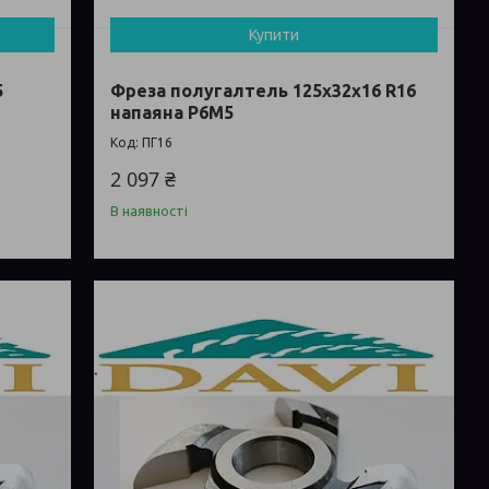
Купити
5
Фреза полугалтель 125х32х16 R16
напаяна Р6М5
ПГ16
2 097 ₴
В наявності