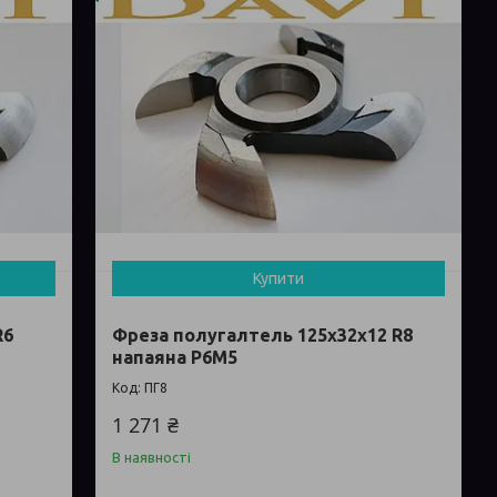
Купити
R6
Фреза полугалтель 125х32х12 R8
напаяна Р6М5
ПГ8
1 271 ₴
В наявності