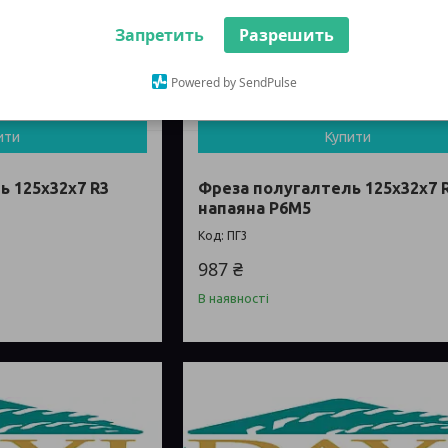
Запретить
Разрешить
Powered by SendPulse
ити
Купити
ь 125х32х7 R3
Фреза полугалтель 125х32х7 
напаяна Р6М5
ПГ3
987 ₴
В наявності