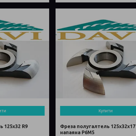
ити
Купити
ь 125х32 R9
Фреза полугалтель 125х32х17
напаяна Р6М5