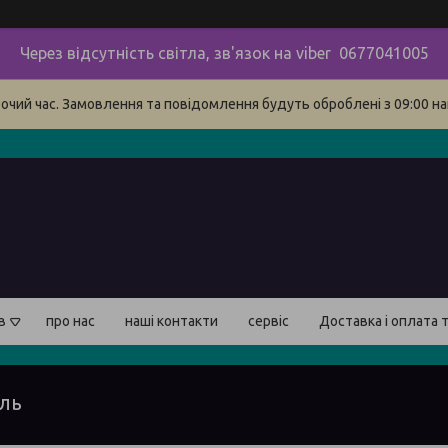
Через відсутність світла, зв'язок на viber 0677041005
бочий час. Замовлення та повідомлення будуть оброблені з 09:00 на
в
про нас
наші контакти
сервіс
Доставка і оплата 
ль