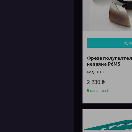
Куп
Фреза полугалтел
напаяна Р6М5
ПГ18
2 230 ₴
В наявності