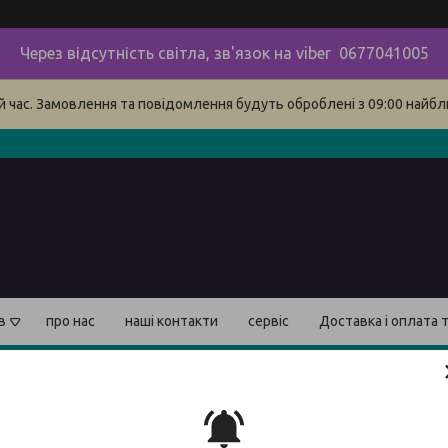
Через відсутність світла, зв'язок на viber 0677041005
й час. Замовлення та повідомлення будуть оброблені з 09:00 найбли
в
про нас
наші контакти
сервіс
Доставка і оплата 
вання по довжині