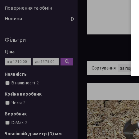
Повернення та обмін
Новини
Фільтри
Ціна
Наявність
В наявності
2
Країна виробник
Чехія
2
Виробник
DiMax
2
Зовнішній діаметр (D) мм