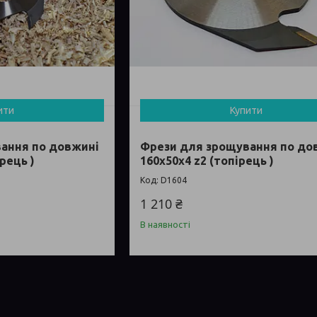
ити
Купити
ання по довжині
Фрези для зрощування по до
ірець )
160х50х4 z2 (топірець )
D1604
1 210 ₴
В наявності