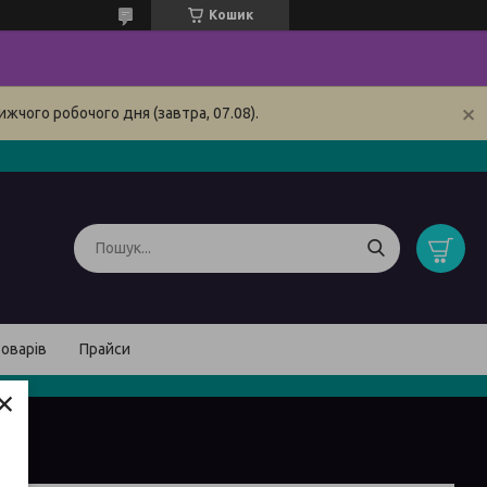
Кошик
жчого робочого дня (завтра, 07.08).
товарів
Прайси
×