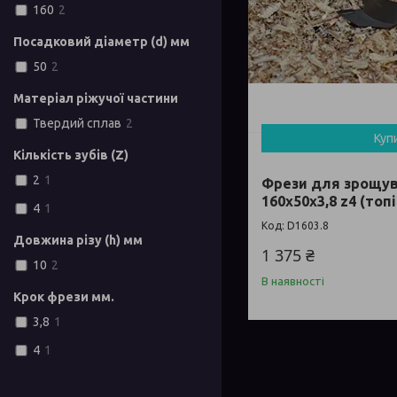
160
2
Посадковий діаметр (d) мм
50
2
Матеріал ріжучої частини
Твердий сплав
2
Куп
Кількість зубів (Z)
2
1
Фрези для зрощув
160х50х3,8 z4 (топ
4
1
D1603.8
Довжина різу (h) мм
1 375 ₴
10
2
В наявності
Крок фрези мм.
3,8
1
4
1