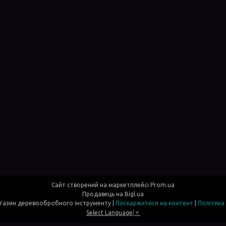
Сайт створений на маркетплейсі
Prom.ua
Продавець на Bigl.ua
Davi- інтернет магазин деревообробного інструменту |
Поскаржитися на контент
|
Політика
Select Language
▼