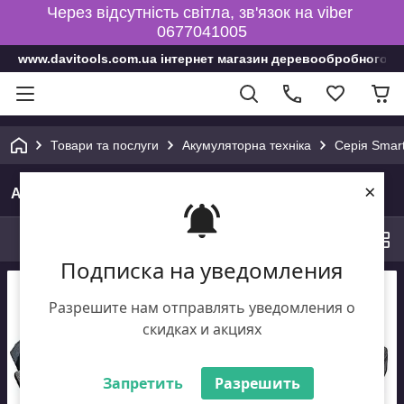
Через відсутність світла, зв'язок на viber
0677041005
www.davitools.com.ua інтернет магазин деревообробного і
Товари та послуги
Акумуляторна техніка
Серія Smar
×
Акумулятори та зарядні пристрої
Сортування
0
Фільтри
Подписка на уведомления
Разрешите нам отправлять уведомления о
скидках и акциях
Запретить
Разрешить