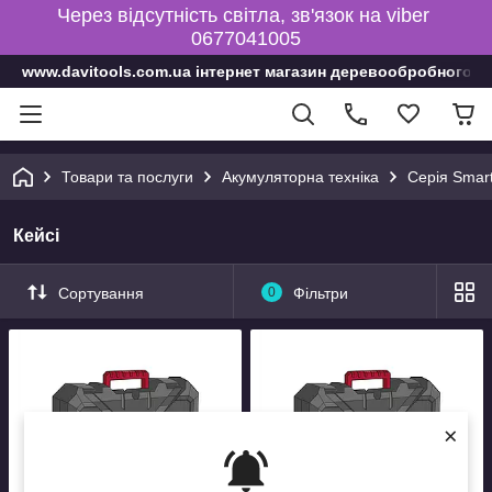
Через відсутність світла, зв'язок на viber
0677041005
www.davitools.com.ua інтернет магазин деревообробного і
Товари та послуги
Акумуляторна техніка
Серія Smar
Кейсі
Сортування
0
Фільтри
×