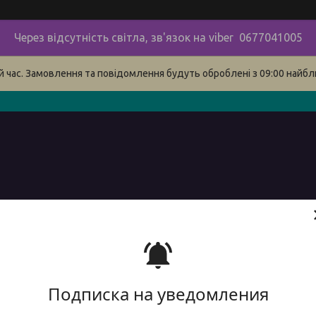
Через відсутність світла, зв'язок на viber 0677041005
й час. Замовлення та повідомлення будуть оброблені з 09:00 найбли
в
про нас
наші контакти
сервіс
Доставка і оплата 
Подписка на уведомления