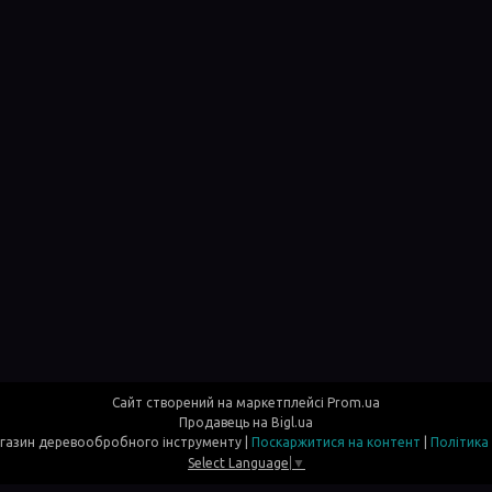
Сайт створений на маркетплейсі
Prom.ua
Продавець на Bigl.ua
Davi- інтернет магазин деревообробного інструменту |
Поскаржитися на контент
|
Політика
Select Language
▼