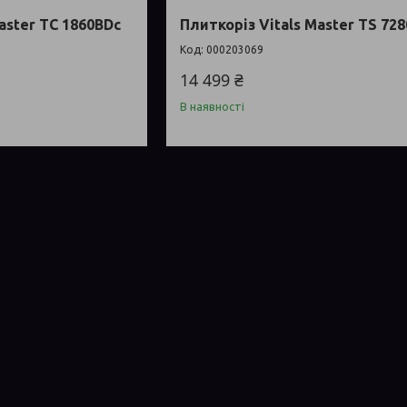
aster TC 1860BDc
Плиткоріз Vitals Master TS 72
000203069
14 499 ₴
В наявності