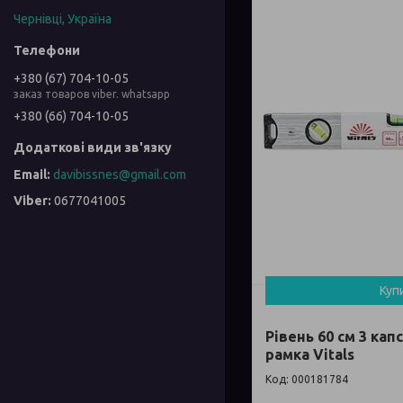
Чернівці, Україна
+380 (67) 704-10-05
заказ товаров viber. whatsapp
+380 (66) 704-10-05
davibissnes@gmail.com
0677041005
Куп
Рівень 60 см 3 ка
рамка Vitals
000181784