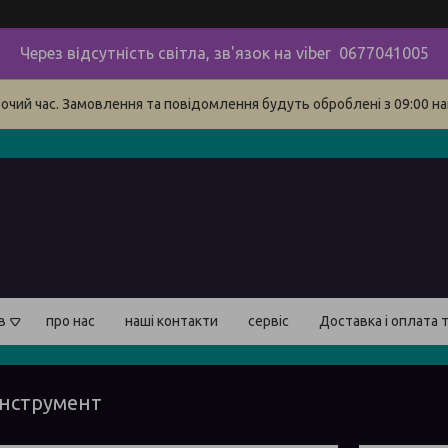
Через відсутність світла, зв'язок на viber 0677041005
бочий час. Замовлення та повідомлення будуть оброблені з 09:00 на
в
про нас
наші контакти
сервіс
Доставка і оплата 
інструмент