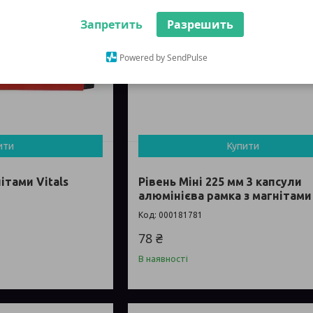
Запретить
Разрешить
Powered by SendPulse
ити
Купити
нітами Vitals
Рівень Міні 225 мм 3 капсули
алюмінієва рамка з магнітами 
000181781
78 ₴
В наявності