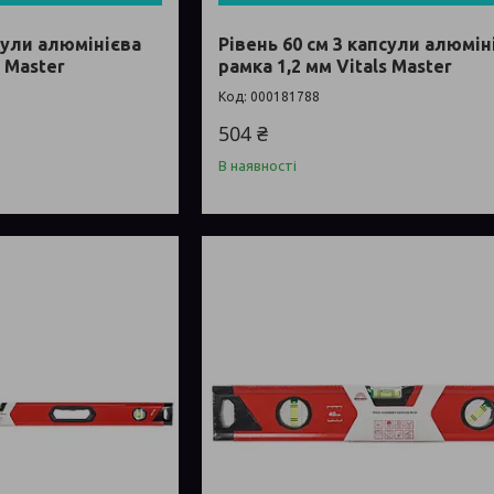
псули алюмінієва
Рівень 60 см 3 капсули алюмін
s Master
рамка 1,2 мм Vitals Master
000181788
504 ₴
В наявності