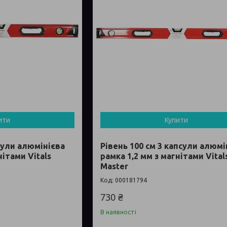
ити
Купити
псули алюмінієва
Рівень 100 см 3 капсули алюмі
нітами Vitals
рамка 1,2 мм з магнітами Vital
Master
000181794
730 ₴
В наявності