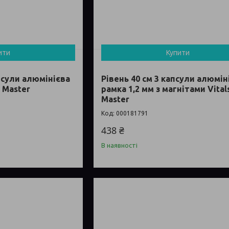
ити
Купити
апсули алюмінієва
Рівень 40 см 3 капсули алюмін
s Master
рамка 1,2 мм з магнітами Vital
Master
000181791
438 ₴
В наявності