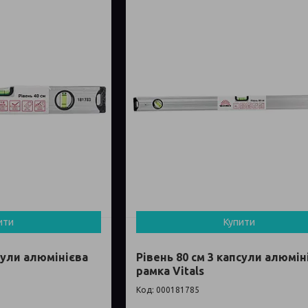
ити
Купити
псули алюмінієва
Рівень 80 см 3 капсули алюмін
рамка Vitals
000181785