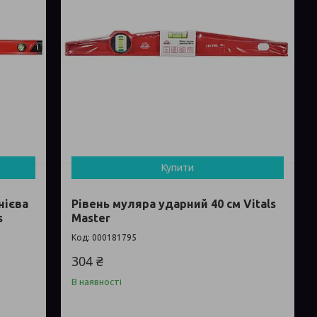
Купити
нієва
Рівень муляра ударний 40 см Vitals
s
Master
000181795
304 ₴
В наявності