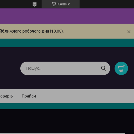
Кошик
йближчого робочого дня (10.08).
товарів
Прайси