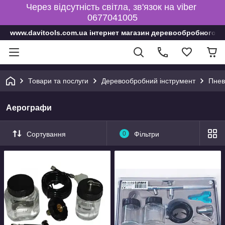
Через відсутність світла, зв'язок на viber
0677041005
www.davitools.com.ua інтернет магазин деревообробного і
Товари та послуги
Деревообробний інструмент
Пнев
Аерографи
Сортування
0
Фільтри