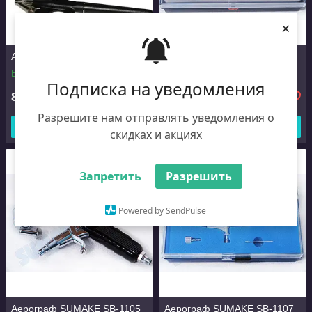
×
Аерограф SUMAKE SB-1101
Аерограф SUMAKE SB-1102
В наявності
В наявності
Подписка на уведомления
827
2 825
₴
₴
Разрешите нам отправлять уведомления о
Купити
Купити
скидках и акциях
Запретить
Разрешить
Powered by SendPulse
Аерограф SUMAKE SB-1105
Аерограф SUMAKE SB-1107