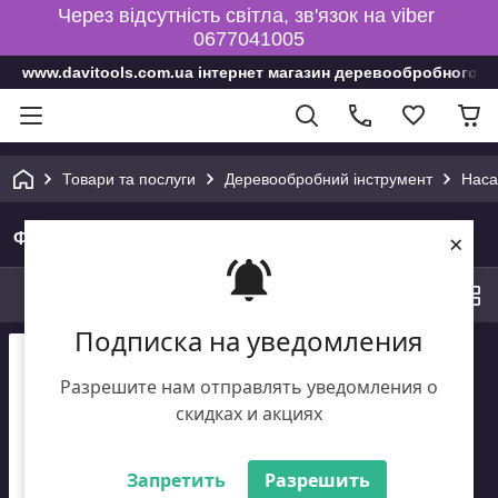
Через відсутність світла, зв'язок на viber
0677041005
www.davitools.com.ua інтернет магазин деревообробного і
Товари та послуги
Деревообробний інструмент
Наса
×
Фреза пазова регульована
Сортування
0
Фільтри
Подписка на уведомления
Разрешите нам отправлять уведомления о
скидках и акциях
Запретить
Разрешить