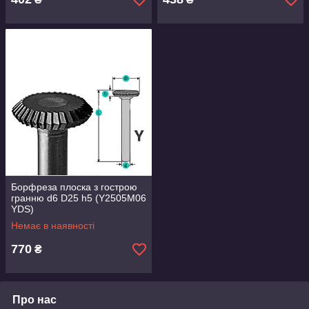
Борфреза плоска з гострою
гранню d6 D25 h5 (Y2505M06
YDS)
Немає в наявності
770
₴
Про нас