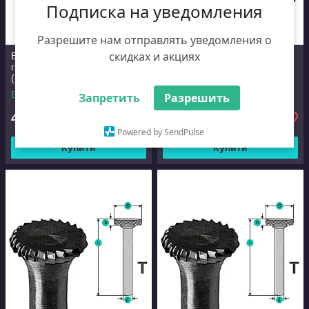
Подписка на уведомления
Разрешите нам отправлять уведомления о
скидках и акциях
Борфреза плоска з гострою
гранню a90 d6 D16 h3
Борфреза кулясте посилене
(Y1603M06 YDS)
d6 D16 h5 (Т1605M06 YDS)
В наявності
В наявності
Запретить
Разрешить
437
463
₴
₴
Powered by SendPulse
Купити
Купити