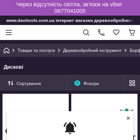
Через відсутність світла, зв'язок на viber
0677041005
www.davitools.com.ua інтернет магазин деревообробного і
Товари та послуги
Деревообробний інструмент
Борф
Дискові
Сортування
0
Фільтри
×