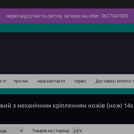
Через відсутність світла, зв'язок на viber 0677041005
в
про нас
наші контакти
сервіс
Доставка і оплата 
вий з механічним кріпленням ножів (ножі 14x