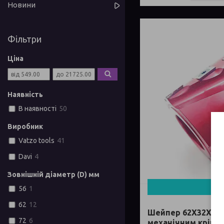
Новини
Фільтри
Ціна
Наявність
В наявності
50
Виробник
Vatzo tools
41
Davi
4
Зовнішній діаметр (D) мм
Куп
56
1
62
12
Шейпер 62Х32Х62 
72
6
механічним кріпл