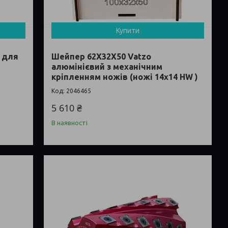
Купити
) для
Шейпер 62Х32Х50 Vatzo
алюмінієвий з механічним
кріпленням ножів (ножі 14x14 HW )
2046465
5 610 ₴
В наявності