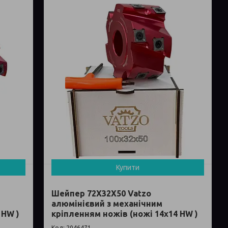
Купити
Шейпер 72Х32Х50 Vatzo
алюмінієвий з механічним
 HW )
кріпленням ножів (ножі 14x14 HW )
2046471