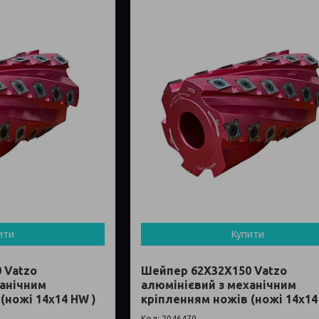
ити
Купити
 Vatzo
Шейпер 62Х32Х150 Vatzo
ханічним
алюмінієвий з механічним
(ножі 14x14 HW )
кріпленням ножів (ножі 14x14
2046470