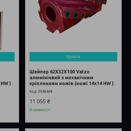
Купити
Шейпер 62Х32Х100 Vatzo
алюмінієвий з механічним
 HW )
кріпленням ножів (ножі 14x14 HW )
2046468
11 055 ₴
В наявності