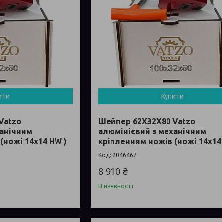
ити
Купити
Vatzo
Шейпер 62Х32Х80 Vatzo
ханічним
алюмінієвий з механічним
(ножі 14x14 HW )
кріпленням ножів (ножі 14x14
2046467
8 910 ₴
В наявності