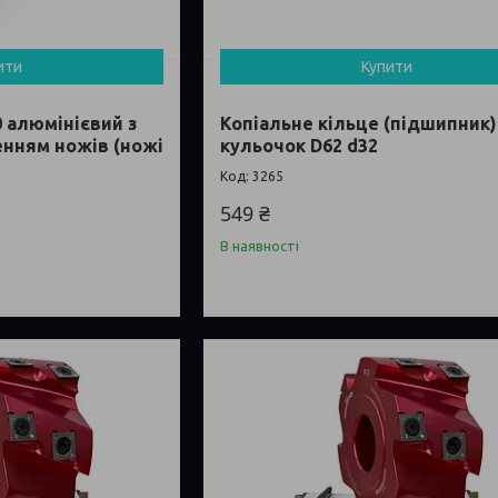
ити
Купити
 алюмінієвий з
Копіальне кільце (підшипник
енням ножів (ножі
кульочок D62 d32
3265
549 ₴
В наявності