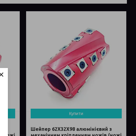
×
Купити
 з
Шейпер 62Х32Х98 алюмінієвий з
 (ножі
механічним кріпленням ножів (ножі