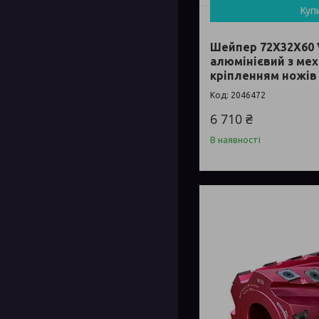
Куп
Шейпер 72Х32Х60 
алюмінієвий з ме
кріпленням ножів 
2046472
6 710 ₴
В наявності