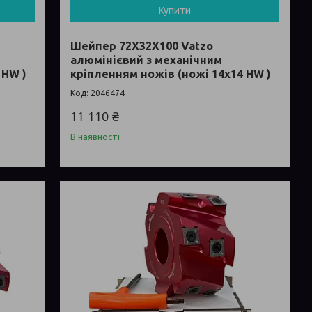
Купити
Шейпер 72Х32Х100 Vatzo
алюмінієвий з механічним
 HW )
кріпленням ножів (ножі 14x14 HW )
2046474
11 110 ₴
В наявності