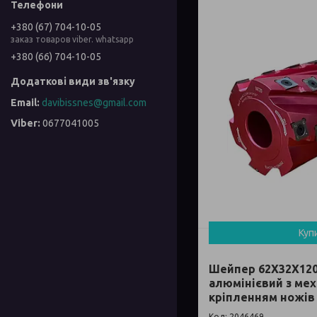
+380 (67) 704-10-05
заказ товаров viber. whatsapp
+380 (66) 704-10-05
davibissnes@gmail.com
0677041005
Куп
Шейпер 62Х32Х120
алюмінієвий з ме
кріпленням ножів 
2046469