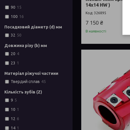
14x14 HW )
90
15
326895
100
16
7 150 ₴
Посадковий діаметр (d) мм
В наявності
32
50
Довжина різу (b) мм
20
4
23
1
Матеріал ріжучої частини
Твердий сплав
45
Кількість зубів (Z)
9
5
10
1
12
6
14
1