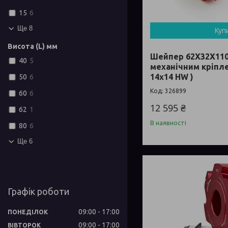
15
6
Ще 8
Куп
Висота (L) мм
Шейпер 62Х32Х110
40
5
механічним кріпл
14x14 HW )
50
6
326899
60
6
12 595 ₴
62
1
В наявності
80
6
Ще 6
Графік роботи
09:00
17:00
ПОНЕДІЛОК
09:00
17:00
ВІВТОРОК