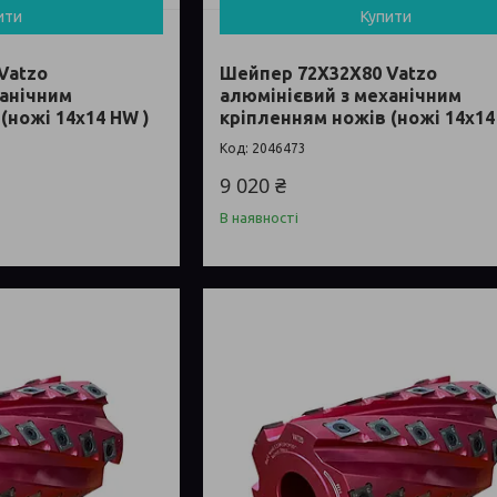
ити
Купити
Vatzo
Шейпер 72Х32Х80 Vatzo
ханічним
алюмінієвий з механічним
(ножі 14x14 HW )
кріпленням ножів (ножі 14x14
2046473
9 020 ₴
В наявності