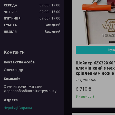
09:00
17:00
СЕРЕДА
09:00
17:00
ЧЕТВЕР
09:00
17:00
ПʼЯТНИЦЯ
Вихідний
СУБОТА
Вихідний
НЕДІЛЯ
Куп
Контакти
Шейпер 62Х32Х60 
алюмінієвий з ме
Олександр
кріпленням ножів 
2046466
Davi- інтернет магазин
6 710 ₴
деревообробного інструменту
В наявності
Чернівці, Україна