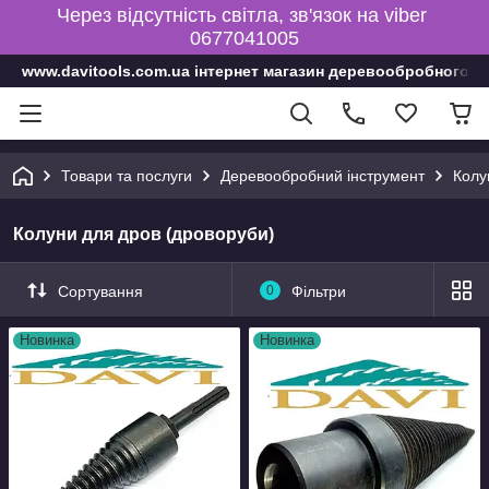
Через відсутність світла, зв'язок на viber
0677041005
www.davitools.com.ua інтернет магазин деревообробного і
Товари та послуги
Деревообробний інструмент
Колу
Колуни для дров (дроворуби)
Сортування
0
Фільтри
Новинка
Новинка