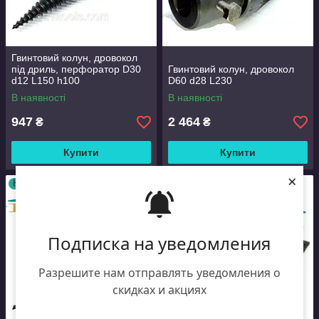
Гвинтовий колун, дровокол
під дриль, перфоратор D30
Гвинтовий колун, дровокол
d12 L150 h100
D60 d28 L230
В наявності
В наявності
947
2 464
₴
₴
Купити
Купити
×
Новинка
Новинка
Подписка на уведомления
Разрешите нам отправлять уведомления о
скидках и акциях