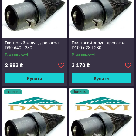
Гвинтовий колун, дровокол
Гвинтовий колун, дровокол
D90 d40 L230
D100 d28 L230
В наявності
В наявності
2 883
3 170
₴
₴
Купити
Купити
Новинка
Новинка