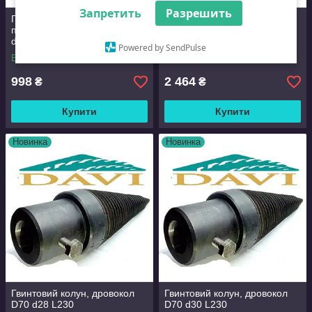
Запретить
Разрешить
Гвинтовий колун, дровокол
під дриль, перфоратор D40
Гвинтовий колун, дровокол
d12 L200 h150
D60 d30 L230
Powered by SendPulse
В наявності
В наявності
998
2 464
₴
₴
Купити
Купити
Новинка
Новинка
Гвинтовий колун, дровокол
Гвинтовий колун, дровокол
D70 d28 L230
D70 d30 L230