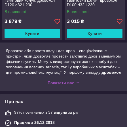
Гвинтовий колун, дровокол
Гвинтовий колун, дровокол
D120 d32 L230
D100 d32 L230
В наявності
В наявності
3 879
3 015
₴
₴
Купити
Купити
Дровокол або просто колун для дров – спеціалізоване
пристрій, який дозволяє провести заготівлю дров з мінімумом
фізичних зусиль. Можуть використовуватися як в побуті для
поповнення власних запасів, так і у виробничих масштабах –
для промислової експлуатації. У першому випадку
дровокол
купити в Україні
має сенс власником заміського будинку з
Показати все
дров'яним опаленням або якщо на присадибній ділянці
стоїть лазня. У другому випадку це може бути готель з
великою кількістю каміном, комерційні сауни або ж, просто,
заготівля дров спеціально на продаж.
Про нас
Види колунів
97% позитивних з 37 відгуків за рік
За способом розщеплення дров виділяють такі
дровоколи
:
Працює з 26.12.2018
Гвинтовий. З-за форми влаштування їх ще